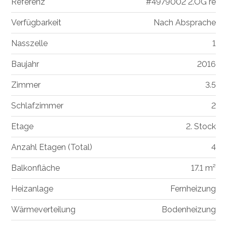
Referenz
#4979002 2.OG re
Verfügbarkeit
Nach Absprache
Nasszelle
1
Baujahr
2016
Zimmer
3.5
Schlafzimmer
2
Etage
2. Stock
Anzahl Etagen (Total)
4
Balkonfläche
17.1 m²
Heizanlage
Fernheizung
Wärmeverteilung
Bodenheizung