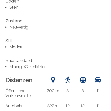
Boden
Stein
Zustand
Neuwertig
Stil
Modern
Baustandard
Minergie® zertifiziert
Distanzen
Öffentliche
200 m
3'
3'
1'
Verkehrsmittel
Autobahn
827 m
12'
12'
1'