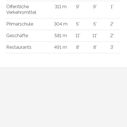
Öffentliche
311 m
9'
9'
1'
Verkehrsmittel
Primarschule
304 m
5'
5'
2'
Geschäfte
581 m
11'
11'
2'
Restaurants
491 m
8'
8'
3'