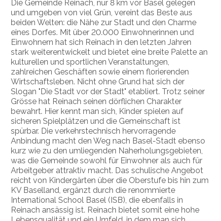
Die Gemeinde Reinach, nur 8 km vor Basel gelegen
und umgeben von viel Grün, vereint das Beste aus
beiden Welten: die Nähe zur Stadt und den Charme
eines Dorfes. Mit über 20.000 Einwohnerinnen und
Einwohnern hat sich Reinach in den letzten Jahren
stark weiterentwickelt und bietet eine breite Palette an
kulturellen und sportlichen Veranstaltungen,
zahlreichen Geschäften sowie einem florierenden
Wirtschaftsleben. Nicht ohne Grund hat sich der
Slogan "Die Stadt vor der Stadt" etabliert. Trotz seiner
Grösse hat Reinach seinen dörflichen Charakter
bewahrt. Hier kennt man sich, Kinder spielen auf
sicheren Spielplätzen und die Gemeinschaft ist
spürbar. Die verkehrstechnisch hervorragende
Anbindung macht den Weg nach Basel-Stadt ebenso
kurz wie zu den umliegenden Naherholungsgebieten,
was die Gemeinde sowohl für Einwohner als auch für
Arbeitgeber attraktiv macht. Das schulische Angebot
reicht von Kindergärten über die Oberstufe bis hin zum
KV Baselland, ergänzt durch die renommierte
International School Basel (ISB), die ebenfalls in
Reinach ansässig ist. Reinach bietet somit eine hohe
Lebensqualität und ein Umfeld, in dem man sich