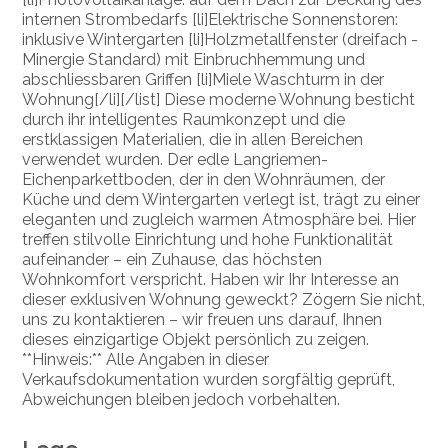
internen Strombedarfs [li]Elektrische Sonnenstoren:
inklusive Wintergarten [li]Holzmetallfenster (dreifach -
Minergie Standard) mit Einbruchhemmung und
abschliessbaren Griffen [li]Miele Waschturm in der
Wohnung[/li][/list] Diese moderne Wohnung besticht
durch ihr intelligentes Raumkonzept und die
erstklassigen Materialien, die in allen Bereichen
verwendet wurden. Der edle Langriemen-
Eichenparkettboden, der in den Wohnräumen, der
Küche und dem Wintergarten verlegt ist, trägt zu einer
eleganten und zugleich warmen Atmosphäre bei. Hier
treffen stilvolle Einrichtung und hohe Funktionalität
aufeinander – ein Zuhause, das höchsten
Wohnkomfort verspricht. Haben wir Ihr Interesse an
dieser exklusiven Wohnung geweckt? Zögern Sie nicht,
uns zu kontaktieren – wir freuen uns darauf, Ihnen
dieses einzigartige Objekt persönlich zu zeigen.
**Hinweis:** Alle Angaben in dieser
Verkaufsdokumentation wurden sorgfältig geprüft,
Abweichungen bleiben jedoch vorbehalten.