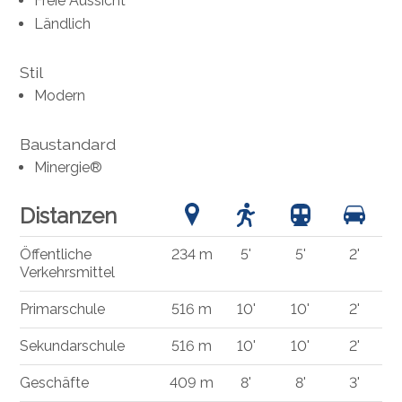
Freie Aussicht
Ländlich
Stil
Modern
Baustandard
Minergie®
Distanzen
Öffentliche
234 m
5'
5'
2'
Verkehrsmittel
Primarschule
516 m
10'
10'
2'
Sekundarschule
516 m
10'
10'
2'
Geschäfte
409 m
8'
8'
3'