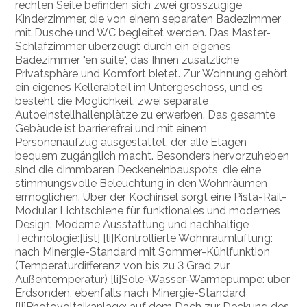
rechten Seite befinden sich zwei grosszügige
Kinderzimmer, die von einem separaten Badezimmer
mit Dusche und WC begleitet werden. Das Master-
Schlafzimmer überzeugt durch ein eigenes
Badezimmer "en suite", das Ihnen zusätzliche
Privatsphäre und Komfort bietet. Zur Wohnung gehört
ein eigenes Kellerabteil im Untergeschoss, und es
besteht die Möglichkeit, zwei separate
Autoeinstellhallenplätze zu erwerben. Das gesamte
Gebäude ist barrierefrei und mit einem
Personenaufzug ausgestattet, der alle Etagen
bequem zugänglich macht. Besonders hervorzuheben
sind die dimmbaren Deckeneinbauspots, die eine
stimmungsvolle Beleuchtung in den Wohnräumen
ermöglichen. Über der Kochinsel sorgt eine Pista-Rail-
Modular Lichtschiene für funktionales und modernes
Design. Moderne Ausstattung und nachhaltige
Technologie:[list] [li]Kontrollierte Wohnraumlüftung:
nach Minergie-Standard mit Sommer-Kühlfunktion
(Temperaturdifferenz von bis zu 3 Grad zur
Außentemperatur) [li]Sole-Wasser-Wärmepumpe: über
Erdsonden, ebenfalls nach Minergie-Standard
[li]Photovoltaikanlage: auf dem Dach zur Deckung des