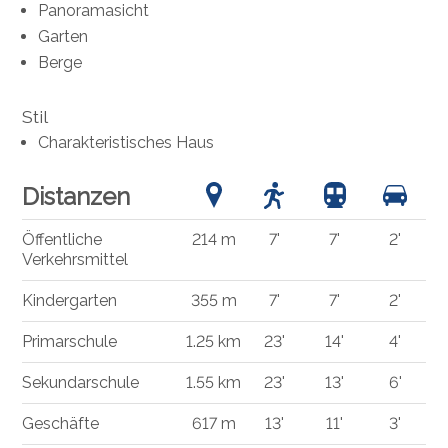
Panoramasicht
Garten
Berge
Stil
Charakteristisches Haus
Distanzen
Öffentliche
214 m
7'
7'
2'
Verkehrsmittel
Kindergarten
355 m
7'
7'
2'
Primarschule
1.25 km
23'
14'
4'
Sekundarschule
1.55 km
23'
13'
6'
Geschäfte
617 m
13'
11'
3'