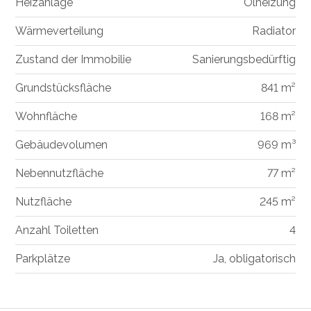
Heizanlage
Ölheizung
Wärmeverteilung
Radiator
Zustand der Immobilie
Sanierungsbedürftig
Grundstücksfläche
841 m²
Wohnfläche
168 m²
Gebäudevolumen
969 m³
Nebennutzfläche
77 m²
Nutzfläche
245 m²
Anzahl Toiletten
4
Parkplätze
Ja, obligatorisch