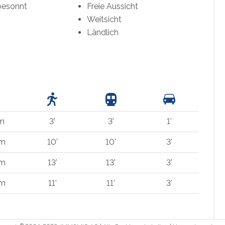
besonnt
Freie Aussicht
Weitsicht
Ländlich
 m
3'
3'
1'
 m
10'
10'
3'
 m
13'
13'
3'
 m
11'
11'
3'
®