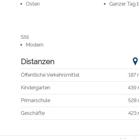
Osten
Ganzer Tag 
Stil
Modern
Distanzen
Öffentliche Verkehrsmittel
187
Kindergarten
439
Primarschule
528
Geschäfte
423