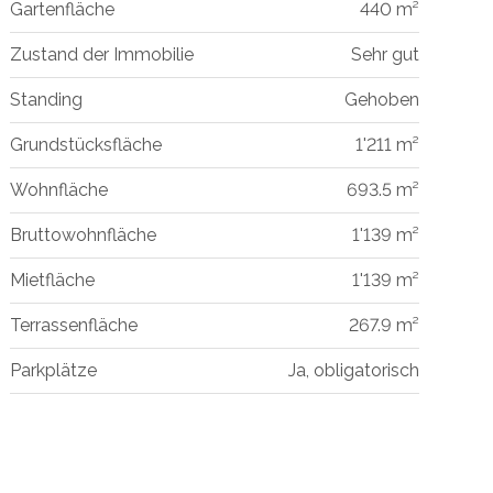
Gartenfläche
440 m²
Zustand der Immobilie
Sehr gut
Standing
Gehoben
Grundstücksfläche
1'211 m²
Wohnfläche
693.5 m²
Bruttowohnfläche
1'139 m²
Mietfläche
1'139 m²
Terrassenfläche
267.9 m²
Parkplätze
Ja, obligatorisch