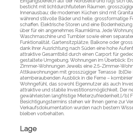
Eingangsbereich auf der Nordseite und fügt sich d
besticht mit lichtdurchfluteten Räumen, grosszügi
Innenausbau; die modernen Küchen sind mit Granit
während stilvolle Bäder und helle, grossformatige
schaffen. Elektrische Storen und eine Bodenheizung
über für ein angenehmes Raumklima. Jede Wohnung
Waschmaschine und Tumbler sowie einen separaten 
Funktionalität. Gartensitzplätze, Balkone oder gros
dank ihrer Ausrichtung nach Süden eine hohe Aufent
attraktive Gesamtbild durch einen Carport für gede
gestaltete Umgebung. Wohnungen im Überblick: Er
Zimmer-Wohnungen Jeweils eine 2.5-Zimmer-Wohnu
Attikawohnungen mit grosszügiger Terrasse [b]Die 
atemberaubenden Ausblick in die Ferne – kombinier
Wohngefühl, das sowohl Eigennutzer als auch Invest
attraktive und stabile Investitionsmöglichkeit. Der
gewährleisten langfristige Mieterzufriedenheit.[/b] 
Besichtigungstermins stehen wir Ihnen gerne zur V
Verkaufsdokumentation wurden nach bestem Wiss
bleiben vorbehalten.
Lage