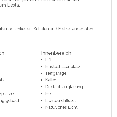
m Liestal.
kaufsmöglichkeiten, Schulen und Freizeitangeboten.
ch
Innenbereich
Lift
Einstellhallenplatz
Tiefgarage
atz
Keller
Dreifachverglasung
kplätze
Hell
ng gebaut
Lichtdurchflutet
Natürliches Licht