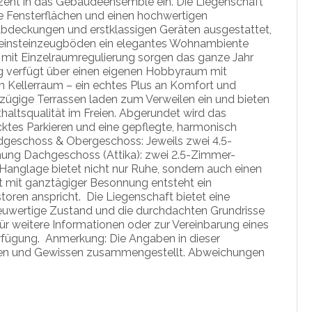
ezent in das Gebäudeensemble ein. Die Liegenschaft
ge Fensterflächen und einen hochwertigen
abdeckungen und erstklassigen Geräten ausgestattet,
 Feinsteinzeugböden ein elegantes Wohnambiente
 mit Einzelraumregulierung sorgen das ganze Jahr
 verfügt über einen eigenen Hobbyraum mit
Kellerraum – ein echtes Plus an Komfort und
szügige Terrassen laden zum Verweilen ein und bieten
haltsqualität im Freien. Abgerundet wird das
cktes Parkieren und eine gepflegte, harmonisch
dgeschoss & Obergeschoss: Jeweils zwei 4.5-
ng Dachgeschoss (Attika): zwei 2.5-Zimmer-
Hanglage bietet nicht nur Ruhe, sondern auch einen
t mit ganztägiger Besonnung entsteht ein
oren anspricht. Die Liegenschaft bietet eine
 neuwertige Zustand und die durchdachten Grundrisse
Für weitere Informationen oder zur Vereinbarung eines
erfügung. Anmerkung: Die Angaben in dieser
en und Gewissen zusammengestellt. Abweichungen