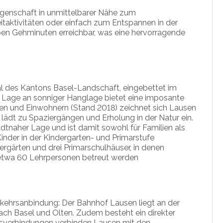
egenschaft in unmittelbarer Nähe zum
itaktivitäten oder einfach zum Entspannen in der
ieben Gehminuten erreichbar, was eine hervorragende
tal des Kantons Basel-Landschaft, eingebettet im
ie Lage an sonniger Hanglage bietet eine imposante
nen und Einwohnern (Stand 2018) zeichnet sich Lausen
ädt zu Spaziergängen und Erholung in der Natur ein.
tnaher Lage und ist damit sowohl für Familien als
Kinder in der Kindergarten- und Primarstufe
ergärten und drei Primarschulhäuser, in denen
 etwa 60 Lehrpersonen betreut werden
kehrsanbindung: Der Bahnhof Lausen liegt an der
ach Basel und Olten. Zudem besteht ein direkter
Busverbindungen verbinden Lausen mit den