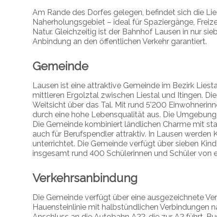
Am Rande des Dorfes gelegen, befindet sich die Li
Naherholungsgebiet – ideal für Spaziergänge, Freize
Natur. Gleichzeitig ist der Bahnhof Lausen in nur s
Anbindung an den öffentlichen Verkehr garantiert.
Gemeinde
Lausen ist eine attraktive Gemeinde im Bezirk Lies
mittleren Ergolztal zwischen Liestal und Itingen. D
Weitsicht über das Tal. Mit rund 5'200 Einwohnerin
durch eine hohe Lebensqualität aus. Die Umgebung l
Die Gemeinde kombiniert ländlichen Charme mit stad
auch für Berufspendler attraktiv. In Lausen werden 
unterrichtet. Die Gemeinde verfügt über sieben Kind
insgesamt rund 400 Schülerinnen und Schüler von
Verkehrsanbindung
Die Gemeinde verfügt über eine ausgezeichnete Ver
Hauensteinlinie mit halbstündlichen Verbindungen n
Anschluss an die Autobahn A22, die zur A2 führt. 