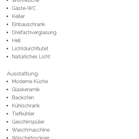
Wohnküche
Gäste-WC
Keller
Einbauschrank
Dreifachverglasung
Hell
Lichtdurchflutet
Natürliches Licht
Ausstattung
Moderne Küche
Glaskeramik
Backofen
Kühlschrank
Tiefkühler
Geschirrspüler
Waschmaschine
Wäschetrockner