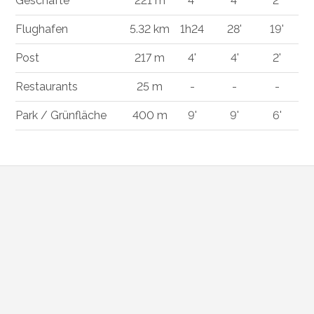
Geschäfte
221 m
4'
4'
2'
Flughafen
5.32 km
1h24
28'
19'
Post
217 m
4'
4'
2'
Restaurants
25 m
-
-
-
Park / Grünfläche
400 m
9'
9'
6'