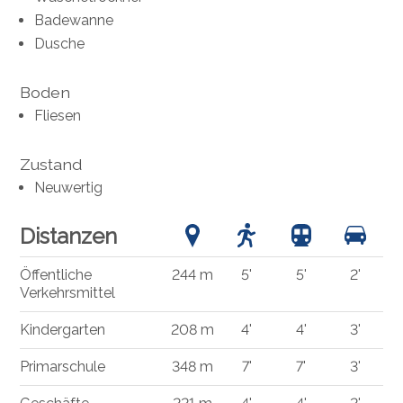
Badewanne
Dusche
Boden
Fliesen
Zustand
Neuwertig
Distanzen
Öffentliche
244 m
5'
5'
2'
Verkehrsmittel
Kindergarten
208 m
4'
4'
3'
Primarschule
348 m
7'
7'
3'