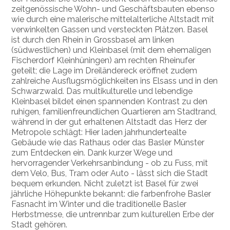
zeitgenössische Wohn- und Geschäftsbauten ebenso
wie durch eine malerische mittelalterliche Altstadt mit
verwinkelten Gassen und versteckten Plätzen. Basel
ist durch den Rhein in Grossbasel am linken
(südwestlichen) und Kleinbasel (mit dem ehemaligen
Fischerdorf Kleinhüningen) am rechten Rheinufer
geteilt; die Lage im Dreiländereck eröffnet zudem
zahlreiche Ausflugsmöglichkeiten ins Elsass und in den
Schwarzwald. Das multikulturelle und lebendige
Kleinbasel bildet einen spannenden Kontrast zu den
ruhigen, familienfreundlichen Quartieren am Stadtrand,
während in der gut erhaltenen Altstadt das Herz der
Metropole schlägt: Hier laden jahrhundertealte
Gebäude wie das Rathaus oder das Basler Münster
zum Entdecken ein. Dank kurzer Wege und
hervorragender Verkehrsanbindung - ob zu Fuss, mit
dem Velo, Bus, Tram oder Auto - lässt sich die Stadt
bequem erkunden. Nicht zuletzt ist Basel für zwei
jährliche Höhepunkte bekannt: die farbenfrohe Basler
Fasnacht im Winter und die traditionelle Basler
Herbstmesse, die untrennbar zum kulturellen Erbe der
Stadt gehören.