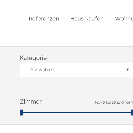
Referenzen
Haus kaufen
Wohnu
Kategorie
-- Auswählen --
Zimmer
Von
0
bis
10
und meh