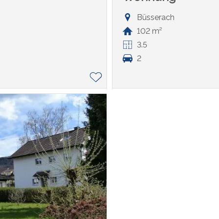
Büsserach
102 m²
3.5
2