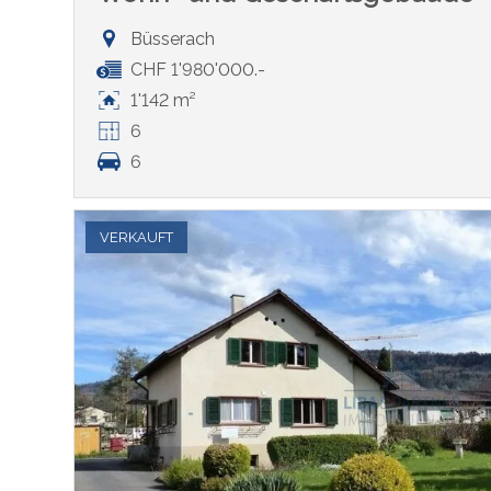
Büsserach
CHF 1'980'000.-
1'142 m²
6
6
VERKAUFT