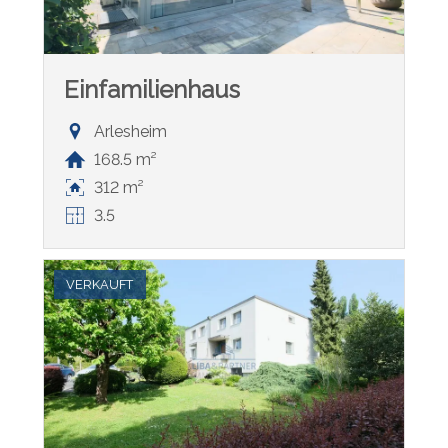
Einfamilienhaus
Arlesheim
168.5 m²
312 m²
3.5
VERKAUFT