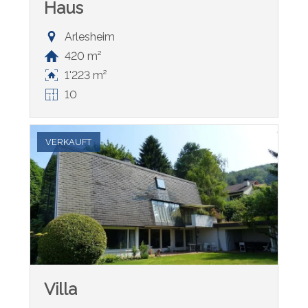
Haus
Arlesheim
420 m²
1'223 m²
10
VERKAUFT
Villa