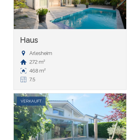
Haus
Arlesheim
272 m²
468 m²
7.5
VERKAUFT