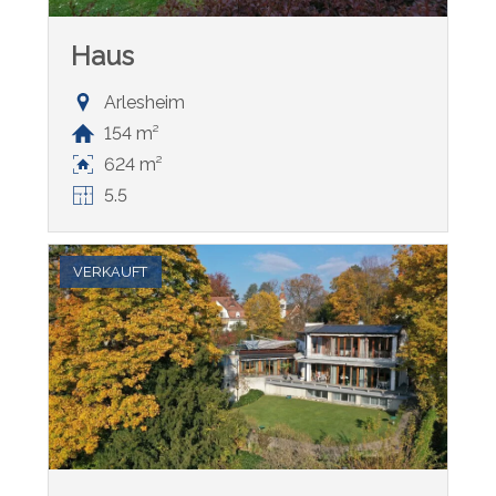
Haus
Arlesheim
154 m²
624 m²
5.5
VERKAUFT