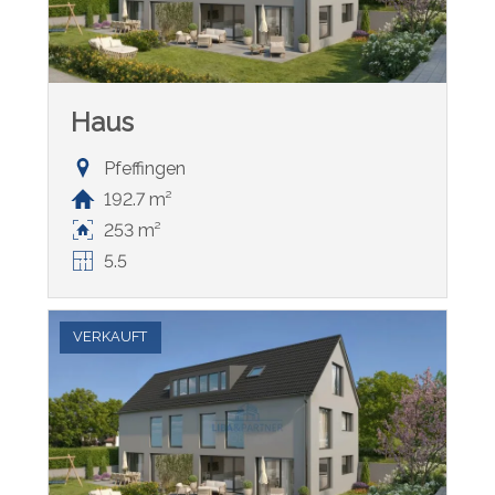
Haus
Pfeffingen
192.7 m²
253 m²
5.5
VERKAUFT