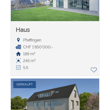
Haus
Pfeffingen
CHF 1'850'000.-
189 m²
245 m²
5.5
VERKAUFT