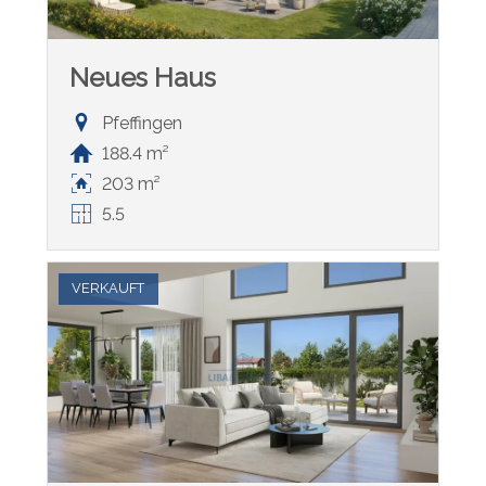
Neues Haus
Pfeffingen
188.4 m²
203 m²
5.5
VERKAUFT